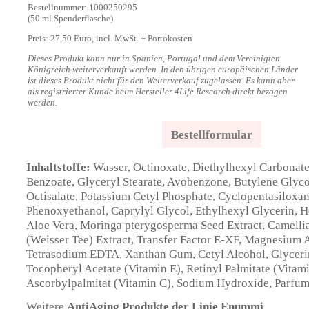
Bestellnummer: 1000250295
(50 ml Spenderflasche).
Preis: 27,50 Euro, incl. MwSt. + Portokosten
Dieses Produkt kann nur in Spanien, Portugal und dem Vereinigten
Königreich weiterverkauft werden. In den übrigen europäischen Länder
ist dieses Produkt nicht für den Weiterverkauf zugelassen. Es kann aber
als registrierter Kunde beim Hersteller 4Life Research direkt bezogen
werden.
Bestellformular
Inhaltstoffe:
Wasser, Octinoxate, Diethylhexyl Carbonate
Benzoate, Glyceryl Stearate, Avobenzone, Butylene Glyco
Octisalate, Potassium Cetyl Phosphate, Cyclopentasiloxan
Phenoxyethanol, Caprylyl Glycol, Ethylhexyl Glycerin, 
Aloe Vera, Moringa pterygosperma Seed Extract, Camellia
(Weisser Tee) Extract, Transfer Factor E-XF, Magnesium 
Tetrasodium EDTA, Xanthan Gum, Cetyl Alcohol, Glycerin
Tocopheryl Acetate (Vitamin E), Retinyl Palmitate (Vitami
Ascorbylpalmitat (Vitamin C), Sodium Hydroxide, Parfum
Weitere
AntiAging Produkte der
Linie Enummi
.